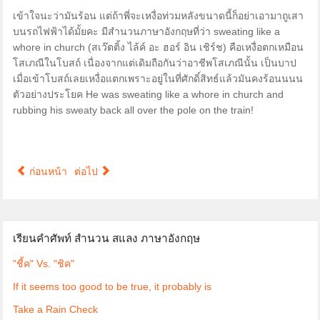
เข้าใจนะว่ามันร้อน แต่ถ้าพี่จะเหงื่อท่วมหลังขนาดนี้ก็อย่าเอามาถูเสา
บนรถไฟฟ้าได้มั้ยคะ มีสำนวนภาษาอังกฤษที่ว่า sweating like a
whore in church (สเว๊ตติ้ง ไล้ค์ อะ ฮอร์ อิน เชิร์ช) คือเหงื่อตกเหมือน
โสเภณีในโบสถ์ เนื่องจากแต่เดิมถือกันว่าอาชีพโสเภณีนั้น เป็นบาป
เมื่อเข้าโบสถ์เลยเหงื่อแตกเพราะอยู่ในที่ศักดิ์สิทธ์แล้วมันคงร้อนนนน
ตัวอย่างประโยค He was sweating like a whore in church and
rubbing his sweaty back all over the pole on the train!
ก่อนหน้า
ต่อไป
เรียนคำศัพท์ สำนวน สแลง ภาษาอังกฤษ
"ชี้ค" Vs. "ชิค"
If it seems too good to be true, it probably is
Take a Rain Check