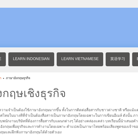
E
LEARN INDONESIAN
LEARN VIETNAMESE
英语学习
ก
ภาษาอังกฤษธุรกิจ
กฤษเชิงธุรกิจ
วามจำเป็นต้องใช้ภาษาอังกฤษมากขึ้น ทั้งในการติดต่อสื่อสารกับชาวต่างชาติ หรือแม้แต่
ทศไทยในบางทีที่จำเป็นต้องสื่อสารเป็นภาษาอังกฤษโดยเฉพาะในการเขียนอีเมล์ ดังนั้น ภาษ
นักงานบริษัทที่ต้องการสื่อสารกับแผนกต่างๆ ได้อย่างคล่องแคล่ว บทเรียนนี้นำเสนอคำศ
าอังกฤษเพื่อธุรกิจและการทำงานโดยเฉพาะ คำแปลเป็นภาษาไทยพร้อมเสียงพูดของเจ้าข
ฤษและฝึกฟังภาษาอังกฤษได้ด้วยตัวเอง