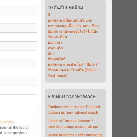
10
อันดับยอดนิยม
สี
บทสนทนาเมื่อพบกันครั้งแรก
ภาษาอังกฤษเพื่อธุรกิจ ตอน เขียน
อีเมล์ภาษาอังกฤษยังไงให้ไม่โป๊ะ
วันและเดือน
บอกเวลา
ครอบครัว
สัตว์
คำคุณศัพท์
บทสนทนาและประโยค “เมื่อไหร่”
กิริยาแสดงเวลาในอดีต (Simple
Past Tense)
5
อันดับข่าวภาษาอังกฤษ
Thailand courts former England
captain as new national coach
Game of Thrones Season 7
 almost...
premiere brings record ratings
ent in the fourth
t in the previous
Police arrest man after mistaking