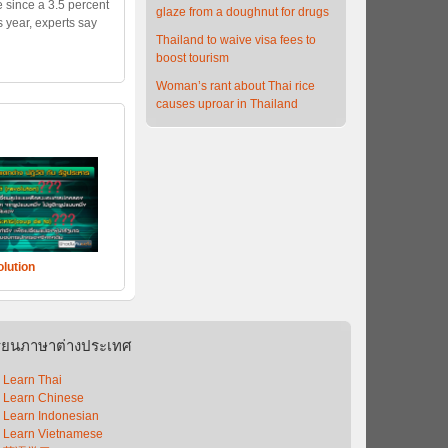
e since a 3.5 percent
glaze from a doughnut for drugs
is year, experts say
Thailand to waive visa fees to
boost tourism
Woman’s rant about Thai rice
causes uproar in Thailand
lution
รียนภาษาต่างประเทศ
Learn Thai
Learn Chinese
Learn Indonesian
Learn Vietnamese