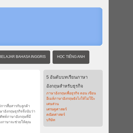
หน้า
แรก
ภาษา
อังกฤษ
ธุรกิจ
BELAJAR BAHASA INGGRIS
HỌC TIẾNG ANH
5
อันดับบทเรียนภาษา
อังกฤษสำหรับธุรกิจ
ภาษาอังกฤษเพื่อธุรกิจ ตอน เขียน
อีเมล์ภาษาอังกฤษยังไงให้ไม่โป๊ะ
เศษส่วน
การสื่อสารกับลูกค้า
เศรษฐศาสตร์
าอังกฤษธุรกิจจึงนับว่า
คณิตศาสตร์
ัพท์ภาษาอังกฤษที่มี
บริษัท
องภาษาจะช่วยให้คุณ