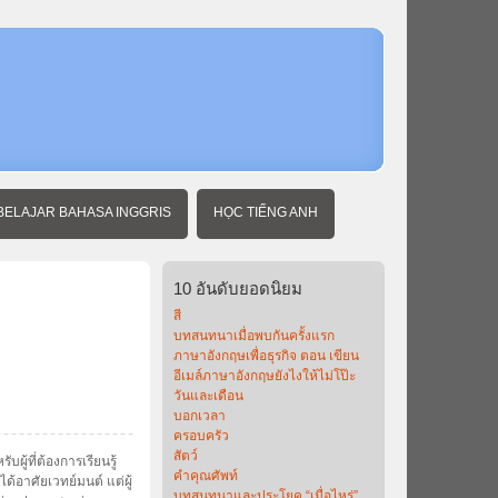
หน้า
แรก
เกี่ยว
กับ
BELAJAR BAHASA INGGRIS
HỌC TIẾNG ANH
10
อันดับยอดนิยม
สี
บทสนทนาเมื่อพบกันครั้งแรก
ภาษาอังกฤษเพื่อธุรกิจ ตอน เขียน
อีเมล์ภาษาอังกฤษยังไงให้ไม่โป๊ะ
วันและเดือน
บอกเวลา
ครอบครัว
สัตว์
ู้ที่ต้องการเรียนรู้
คำคุณศัพท์
ด้อาศัยเวทย์มนต์ แต่ผู้
บทสนทนาและประโยค “เมื่อไหร่”