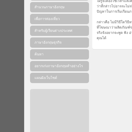
ใฝ่รู้จะต้องใช้เวลาแล
ว่าที่กล่าวไปอาจจะไม่
สำนวนภาษาอังกฤษ
ปัญหาในการเริ่มเรียน
เพื่อการท่องเที่ยว
กล่าวคือ ไม่มีวิธีใดวิ
ที่โฆษณาว่าผลิตภัณฑ์ขอ
สำหรับผู้เรียนต่างประเทศ
จริงจังอยากจะพูด ฟัง 
คุณได้
ภาษาอังกฤษธุรกิจ
ค้นหา
อยากเก่งภาษาอังกฤษทำอย่างไร
แผนผังเว็บไซต์