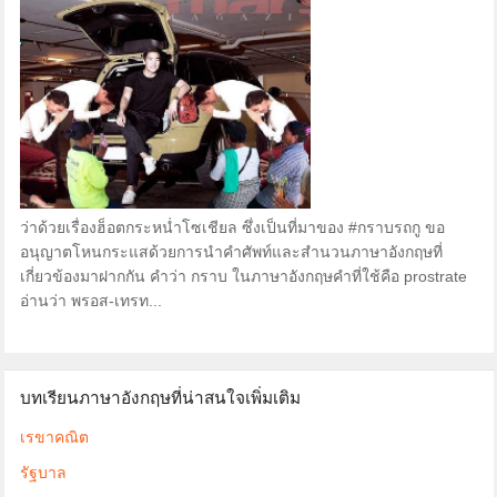
ว่าด้วยเรื่องฮ็อตกระหน่ำโซเชียล ซึ่งเป็นที่มาของ #กราบรถกู ขอ
อนุญาตโหนกระแสด้วยการนำคำศัพท์และสำนวนภาษาอังกฤษที่
เกี่ยวข้องมาฝากกัน คำว่า กราบ ในภาษาอังกฤษคำที่ใช้คือ prostrate
อ่านว่า พรอส-เทรท...
บทเรียนภาษาอังกฤษที่น่าสนใจเพิ่มเติม
เรขาคณิต
รัฐบาล