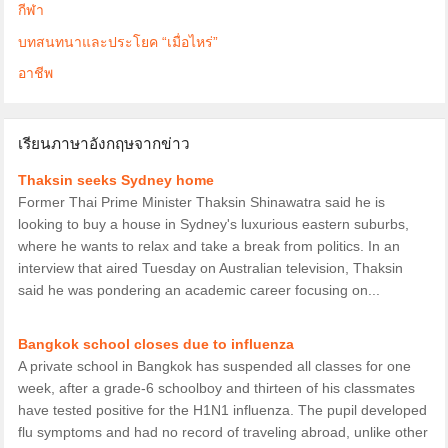
กีฬา
บทสนทนาและประโยค “เมื่อไหร่”
อาชีพ
เรียนภาษาอังกฤษจากข่าว
Thaksin seeks Sydney home
Former Thai Prime Minister Thaksin Shinawatra said he is
looking to buy a house in Sydney's luxurious eastern suburbs,
where he wants to relax and take a break from politics. In an
interview that aired Tuesday on Australian television, Thaksin
said he was pondering an academic career focusing on...
Bangkok school closes due to influenza
A private school in Bangkok has suspended all classes for one
week, after a grade-6 schoolboy and thirteen of his classmates
have tested positive for the H1N1 influenza. The pupil developed
flu symptoms and had no record of traveling abroad, unlike other