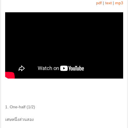
pdf
|
text
|
mp3
1. One-half (1/2)
เศษหนึ่งส่วนสอง