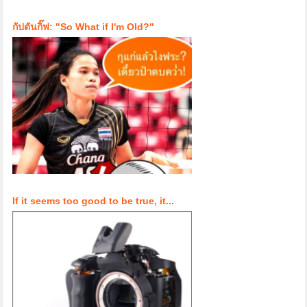
กัปตันกิ๊ฟ: "So What if I'm Old?"
If it seems too good to be true, it...