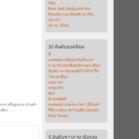
Way
Bum, Butt, Booty and Ass
Breathe และ Breath ต่างกัน
อย่างไร
Go vs. Goes
10
อันดับยอดนิยม
สี
บทสนทนาเมื่อพบกันครั้งแรก
ภาษาอังกฤษเพื่อธุรกิจ ตอน เขียน
อีเมล์ภาษาอังกฤษยังไงให้ไม่โป๊ะ
วันและเดือน
บอกเวลา
ครอบครัว
สัตว์
คำคุณศัพท์
้อแกะ หรือลูกแกะ ส่วนคำ
บทสนทนาและประโยค “เมื่อไหร่”
เดียว
กิริยาแสดงเวลาในอดีต (Simple
Past Tense)
5
อันดับข่าวภาษาอังกฤษ