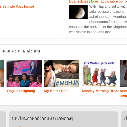
Dual eclipses foreshadow more politic
ต (Simple Past Tense)
With Thailand set to wit
solar eclipse this month
astrologers are warning 
phenomena foreshadow m
chaos on the horizon for the Kingdom. 
was visible in Thailand last...
วน สแลง ภาษาอังกฤษ
Yingluck Flighting
My Better Half
Monday Morning Dread
Ance
Chin
บทเรียนภาษาอังกฤษประเภทต่างๆ
เ