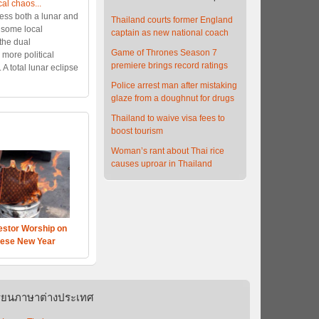
al chaos...
ness both a lunar and
Thailand courts former England
, some local
captain as new national coach
the dual
Game of Thrones Season 7
ore political
premiere brings record ratings
A total lunar eclipse
Police arrest man after mistaking
glaze from a doughnut for drugs
Thailand to waive visa fees to
boost tourism
Woman’s rant about Thai rice
causes uproar in Thailand
stor Worship on
ese New Year
รียนภาษาต่างประเทศ