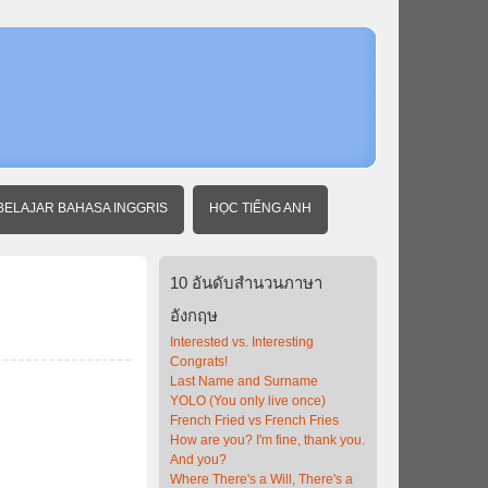
หน้า
แรก
สำนวน
ภาษา
อังกฤษ
Lamb
vs.
Lamp
BELAJAR BAHASA INGGRIS
HỌC TIẾNG ANH
10
อันดับสำนวนภาษา
อังกฤษ
Interested vs. Interesting
Congrats!
Last Name and Surname
YOLO (You only live once)
French Fried vs French Fries
How are you? I'm fine, thank you.
And you?
Where There's a Will, There's a