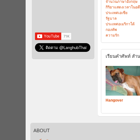
จำนวนภาษาอังกฤษ
กิริยาแสดงเวลาในอดี
ประเทศเอเซีย
รัฐบาล
ประเทศอเมริกาใต้
กองทัพ
ความรัก
เรียนคำศัพท์
สำน
Hangover
ABOUT