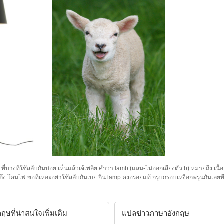
ที่บางทีใช้สลับกันบ่อย เห็นแล้วเจ้เพลีย คำว่า lamb (แลม-ไม่ออกเสียงตัว b) หมายถึง เนื
ยถึง โคมไฟ ขอทีเหอะอย่าใช้สลับกันเบย กิน lamp คงอร่อยแท้ กรุบกรอบเหงือกพรุนกันเลยที
ษที่น่าสนใจเพิ่มเติม
แปลข่าวภาษาอังกฤษ