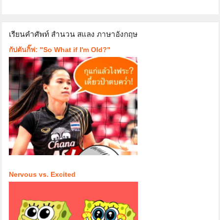
เรียนคำศัพท์ สำนวน สแลง ภาษาอังกฤษ
กัปตันกิ๊ฟ: "So What if I'm Old?"
Nervous vs. Excited