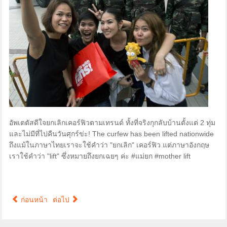
อัพเตตัสดีใจยกเลิกเคอร์ฟิวตามเทรนด์ ทั้งที่จริงกุกลับบ้านตั้งแต่ 2 ทุ่ม
และไม่มีที่ไปคืนวันศุกร์ข่ะ! The curfew has been lifted nationwide
ถึงแม้ในภาษาไทยเราจะใช้คำว่า "ยกเลิก" เคอร์ฟิว แต่ภาษาอังกฤษ
เราใช้คำว่า "lift" ซึ่งหมายถึงยกเฉยๆ ค่ะ #แม่ยก #mother lift
ก่อนหน้า
ต่อไป