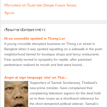
กิริยาแสดงเวลาในอนาคต (Simple Future Tense)
รัฐบาล
เรียนภาษาอังกฤษจากข่าว
Hi-so crocodile spotted in Thong Lor
A young crocodile disrupted business on Thong Lor street in
Bangkok when it was spotted squatting on a sidewalk in the posh
neighborhood famed for boutique shops and fancy restaurants.
Fear quickly turned to sympathy for reptile, after panicked
pedestrians realized its mouth and feet were bound...
Anger at sign language 'slur' on Thai...
Supporters of Samak Sundaravej, Thailand's
new prime minister, have complained that
complaining television signers for the deaf hold
on to their noses as a shorthand reference for
the short-tempered political veteran. Samak's