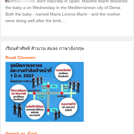
born naturally in Spain. Maxime Marin delivered
the baby a on Wednesday in the Mediterranean city of Denia.
Both the baby - named Maria Lorena Marin - and the mother
were doing well after the birth,...
เรียนคำศัพท์ สำนวน สแลง ภาษาอังกฤษ
Road Closures
Search vs. Find