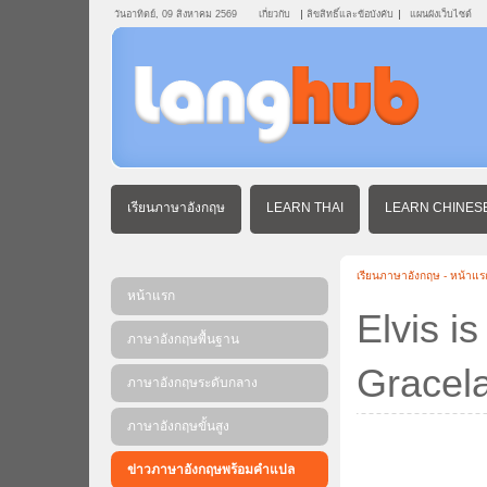
วันอาทิตย์, 09 สิงหาคม 2569
เกี่ยวกับ
ลิขสิทธิ์และข้อบังคับ
แผนผังเว็บไซต์
เรียนภาษาอังกฤษ
LEARN THAI
LEARN CHINES
เรียนภาษาอังกฤษ - หน้าแร
หน้าแรก
Elvis i
ภาษาอังกฤษพื้นฐาน
Gracel
ภาษาอังกฤษระดับกลาง
ภาษาอังกฤษขั้นสูง
ข่าวภาษาอังกฤษพร้อมคําแปล