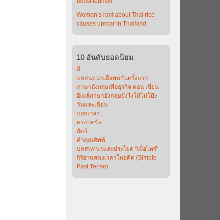
boost tourism
Woman’s rant about Thai rice
causes uproar in Thailand
10
อันดับยอดนิยม
สี
บทสนทนาเมื่อพบกันครั้งแรก
ภาษาอังกฤษเพื่อธุรกิจ ตอน เขียน
อีเมล์ภาษาอังกฤษยังไงให้ไม่โป๊ะ
วันและเดือน
บอกเวลา
ครอบครัว
สัตว์
คำคุณศัพท์
บทสนทนาและประโยค “เมื่อไหร่”
กิริยาแสดงเวลาในอดีต (Simple
Past Tense)