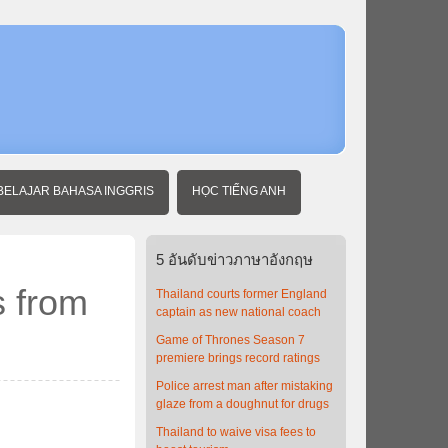
หน้า
แรก
ข่าว
ภาษา
อังกฤษ
พร้อม
คํา
แปล
Elvis is
BELAJAR BAHASA INGGRIS
HỌC TIẾNG ANH
alive and
well -
15,000
miles
5
อันดับข่าวภาษาอังกฤษ
from
Graceland
s from
Thailand courts former England
captain as new national coach
Game of Thrones Season 7
premiere brings record ratings
Police arrest man after mistaking
glaze from a doughnut for drugs
Thailand to waive visa fees to