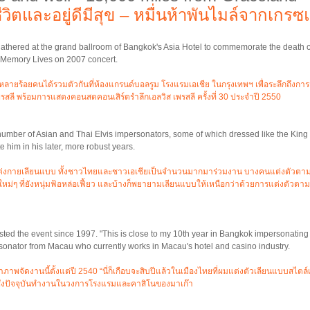
ชีวิตและอยู่ดีมีสุข – หมื่นห้าพันไมล์จากเกร
athered at the grand ballroom of Bangkok's Asia Hotel to commemorate the death of
y Memory Lives on 2007 concert.
 คนหลายร้อยคนได้รวมตัวกันที่ห้องแกรนด์บอลรูม โรงแรมเอเชีย ในกรุงเทพฯ เพื่อระลึกถึ
พรสลี พร้อมการแสดงคอนสดคอนเสิร์ตรำลึกเอลวิส เพรสลี ครั้งที่ 30 ประจำปี 2550
number of Asian and Thai Elvis impersonators, some of which dressed like the King 
 him in his later, more robust years.
ี่แต่งกายเลียนแบบ ทั้งชาวไทยและชาวเอเชียเป็นจำนวนมากมาร่วมงาน บางคนแต่งตัวต
หม่ๆ ที่ยังหนุ่มฟ้อหล่อเฟี้ยว และบ้างก็พยายามเลียนแบบให้เหนือกว่าด้วยการแต่งตัวตา
ted the event since 1997. "This is close to my 10th year in Bangkok impersonating 
sonator from Macau who currently works in Macau's hotel and casino industry.
าภาพจัดงานนี้ตั้งแต่ปี 2540 “นี่ก็เกือบจะสิบปีแล้วในเมืองไทยที่ผมแต่งตัวเลียนแบบสไตล์เอล
ึ่งปัจจุบันทำงานในวงการโรงแรมและคาสิโนของมาเก๊า