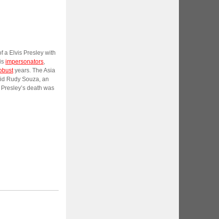
 a Elvis Presley with
is
impersonators
,
obust
years. The Asia
said Rudy Souza, an
s Presley’s death was