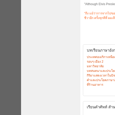
"Although Elvis Presle
“ถึง แม้ว่าการจากไปของ
ชีวาอีก ครั้งทุกทีที่ ผม
บทเรียนภาษาอังกฤ
ประเทศอเมริกาเหนือ
รอบๆ เมือง 2
มหาวิทยาลัย
บทสนทนาและประโยค “
กิริยาแสดงเวลาในปัจ
คำและประโยคภาษาอังก
ที่ร้านอาหาร
เรียนคำศัพท์
สำน