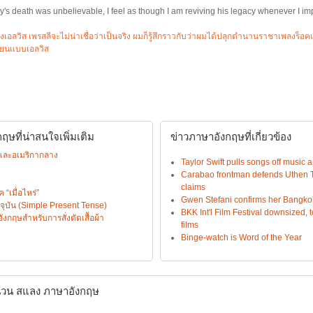
y's death was unbelievable, I feel as though I am reviving his legacy whenever I im
เอลวิส เพรสลีจะไม่น่าเชื่อว่าเป็นจริง ผมก็รู้สึกราวกับว่าผมได้ปลุกตำนานราชาเพลงร็อค
เลียนแบบเอลวิส
ษที่น่าสนใจเพิ่มเติม
ข่าวภาษาอังกฤษที่เกี่ยวข้อง
และอเมริกากลาง
Taylor Swift pulls songs off music 
Carabao frontman defends Uthen T
claims
เมื่อไหร่”
Gwen Stefani confirms her Bangk
จุบัน (Simple Present Tense)
BKK Int'l Film Festival downsized, 
ฤษสำหรับการสั่งตัดเสื้อผ้า
films
Binge-watch is Word of the Year
วน สแลง ภาษาอังกฤษ