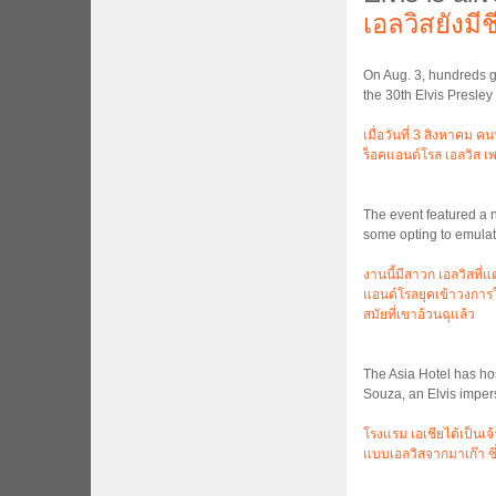
เอลวิสยังมี
On Aug. 3, hundreds g
the 30th Elvis Presle
เมื่อวันที่ 3 สิงหาคม
ร็อคแอนด์โรล เอลวิส เ
The event featured a 
some opting to emulate
งานนี้มีสาวก เอลวิสท
แอนด์โรลยุคเข้าวงการใ
สมัยที่เขาอ้วนฉุแล้ว
The Asia Hotel has hos
Souza, an Elvis imper
โรงแรม เอเชียได้เป็นเจ้
แบบเอลวิสจากมาเก๊า ซ