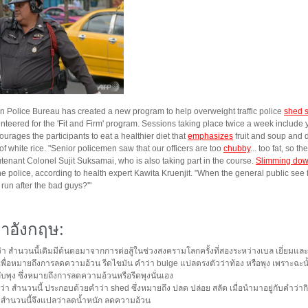
n Police Bureau has created a new program to help overweight traffic police
shed 
lunteered for the 'Fit and Firm' program. Sessions taking place twice a week include
rages the participants to eat a healthier diet that
emphasizes
fruit and soup and 
of white rice. "Senior policemen saw that our officers are too
chubby
... too fat, so 
utenant Colonel Sujit Suksamai, who is also taking part in the course.
Slimming do
he police, according to health expert Kawita Kruenjit. "When the general public see 
 run after the bad guys?'"
าอังกฤษ:
า สำนวนนี้เดิมมีต้นตอมาจากการต่อสู้ในช่วงสงครามโลกครั้งที่สองระหว่างเบล เยี่ยมและฝ
พื่อหมายถึงการลดความอ้วน รีดไขมัน คำว่า bulge แปลตรงตัวว่าท้อง หรือพุง เพราะฉะนั้น 
ับพุง ซึ่งหมายถึงการลดความอ้วนหรือรีดพุงนั่นเอง
่า สำนวนนี้ ประกอบด้วยคำว่า shed ซึ่งหมายถึง ปลด ปล่อย สลัด เมื่อนำมาอยู่กับคำว่
 สำนวนนี้จึงแปลว่าลดน้ำหนัก ลดความอ้วน