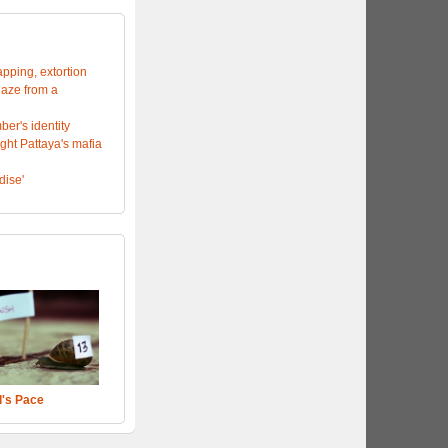
apping, extortion
laze from a
er's identity
ght Pattaya's mafia
dise'
l's Pace