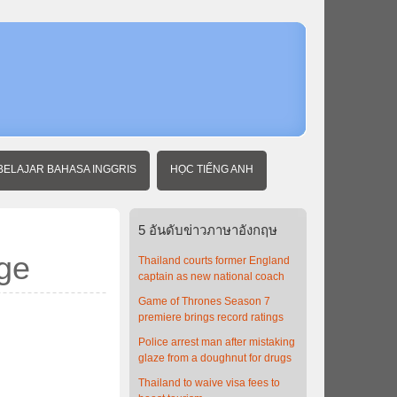
หน้า
แรก
ข่าว
ภาษา
อังกฤษ
พร้อม
คํา
แปล
Thailand's
BELAJAR BAHASA INGGRIS
HỌC TIẾNG ANH
traffic
cops
battle the
bulge
5
อันดับข่าวภาษาอังกฤษ
lge
Thailand courts former England
captain as new national coach
Game of Thrones Season 7
premiere brings record ratings
Police arrest man after mistaking
glaze from a doughnut for drugs
Thailand to waive visa fees to