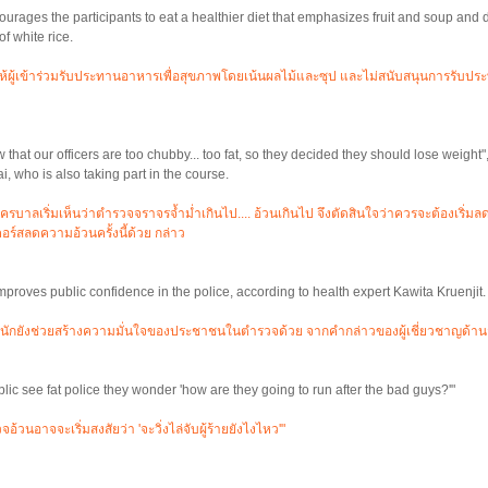
rages the participants to eat a healthier diet that emphasizes fruit and soup and 
f white rice.
นให้ผู้เข้าร่วมรับประทานอาหารเพื่อสุขภาพโดยเน้นผลไม้และซุป และไม่สนับสนุนการรั
that our officers are too chubby... too fat, so they decided they should lose weight"
, who is also taking part in the course.
ครบาลเริ่มเห็นว่าตำรวจจราจรจ้ำม่ำเกินไป.... อ้วนเกินไป จึงตัดสินใจว่าควรจะต้องเริ่มลดน
คอร์สลดความอ้วนครั้งนี้ด้วย กล่าว
roves public confidence in the police, according to health expert Kawita Kruenjit.
นักยังช่วยสร้างความมั่นใจของประชาชนในตำรวจด้วย จากคำกล่าวของผู้เชี่ยวชาญด้าน
ic see fat police they wonder 'how are they going to run after the bad guys?'"
้วนอาจจะเริ่มสงสัยว่า 'จะวิ่งไล่จับผู้ร้ายยังไงไหว'"