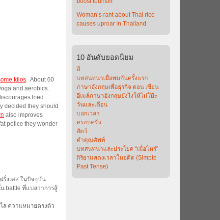
boost tourism
Woman’s rant about Thai rice
causes uproar in Thailand
10
อันดับยอดนิยม
สี
บทสนทนาเมื่อพบกันครั้งแรก
some kilos
. About 60
ภาษาอังกฤษเพื่อธุรกิจ ตอน เขียน
 yoga and aerobics.
อีเมล์ภาษาอังกฤษยังไงให้ไม่โป๊ะ
discourages fried
วันและเดือน
they decided they should
บอกเวลา
wn
also improves
ครอบครัว
fat police they wonder
สัตว์
คำคุณศัพท์
บทสนทนาและประโยค “เมื่อไหร่”
กิริยาแสดงเวลาในอดีต (Simple
Past Tense)
รั่งเศส ในปัจจุบัน
battle ที่แปลว่าการสู้
ากิโล ความหมายตรงตัว