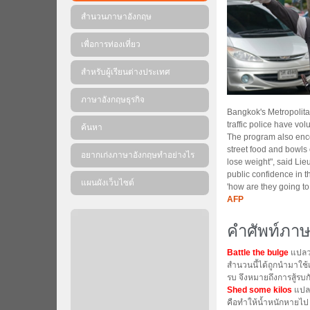
สำนวนภาษาอังกฤษ
เพื่อการท่องเที่ยว
สำหรับผู้เรียนต่างประเทศ
ภาษาอังกฤษธุรกิจ
Bangkok's Metropolita
traffic police have vo
ค้นหา
The program also encou
street food and bowls 
อยากเก่งภาษาอังกฤษทำอย่างไร
lose weight", said Lie
public confidence in t
แผนผังเว็บไซต์
'how are they going to
AFP
คำศัพท์ภาษ
Battle the bulge
แปลว่
สำนวนนี้ได้ถูกนำมาใช้เ
รบ จึงหมายถึงการสู้รบก
Shed some kilos
แปลว
คือทำให้น้ำหนักหายไป