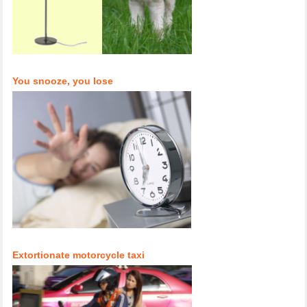
You snooze, you lose
Extortionate motorcycle taxi