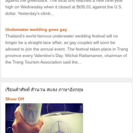
against the greenback. The local unit reached a new nine-year
high on Wednesday when it closed at Bt35.01 against the U.S.
dollar. Yesterday's climb...
Underwater wedding goes gay
Thailand's world-famous underwater wedding festival will no
longer be a straight-lace affair, as gay couples will soon be
allowed to join the annual event. The festival takes place in Trang
province every Valentine's Day. Wichat Rattamanee, chairman of
the Trang Tourism Association said the...
เรียนคำศัพท์ สำนวน สแลง ภาษาอังกฤษ
Show Off