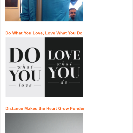
Do What You Love, Love What You Do
Distance Makes the Heart Grow Fonder