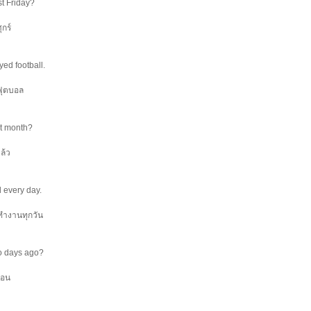
st Friday?
กร์
yed football.
นฟุตบอล
st month?
ล้ว
 every day.
น ทำงานทุกวัน
wo days ago?
่อน