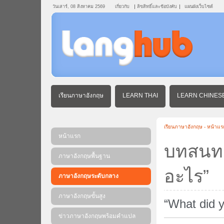
วันเสาร์, 08 สิงหาคม 2569
เกี่ยวกับ
ลิขสิทธิ์และข้อบังคับ
แผนผังเว็บไซต์
เรียนภาษาอังกฤษ
LEARN THAI
LEARN CHINES
เรียนภาษาอังกฤษ - หน้าแร
หน้าแรก
บทสนท
ภาษาอังกฤษพื้นฐาน
อะไร”
ภาษาอังกฤษระดับกลาง
ภาษาอังกฤษขั้นสูง
“What did 
ข่าวภาษาอังกฤษพร้อมคําแปล