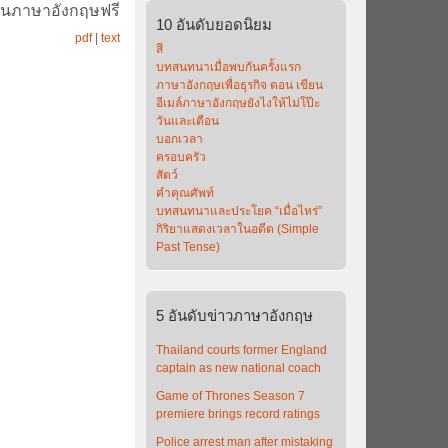
ยนภาษาอังกฤษฟรี
10
อันดับยอดนิยม
pdf
|
text
สี
บทสนทนาเมื่อพบกันครั้งแรก
ภาษาอังกฤษเพื่อธุรกิจ ตอน เขียน
อีเมล์ภาษาอังกฤษยังไงให้ไม่โป๊ะ
วันและเดือน
บอกเวลา
ครอบครัว
สัตว์
คำคุณศัพท์
บทสนทนาและประโยค “เมื่อไหร่”
กิริยาแสดงเวลาในอดีต (Simple
Past Tense)
5
อันดับข่าวภาษาอังกฤษ
Thailand courts former England
captain as new national coach
Game of Thrones Season 7
premiere brings record ratings
Police arrest man after mistaking