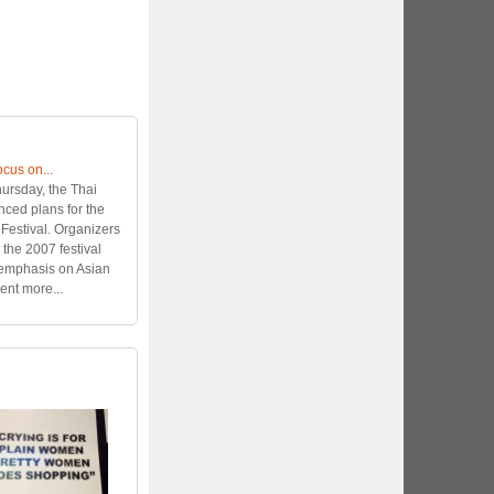
ocus on...
ursday, the Thai
nced plans for the
estival. Organizers
, the 2007 festival
 emphasis on Asian
nt more...