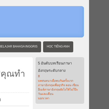
หน้า
แรก
ภาษา
อังกฤษ
ระดับ
กลาง
บท
สนทนา
และ
BELAJAR BAHASA INGGRIS
HỌC TIẾNG ANH
ประโยค
ภาษา
อังกฤษ
“คุณทำ
5
อันดับบทเรียนภาษา
อะไร”
อังกฤษระดับกลาง
“คุณทำ
สี
บทสนทนาเมื่อพบกันครั้งแรก
ภาษาอังกฤษเพื่อธุรกิจ ตอน เขียน
อีเมล์ภาษาอังกฤษยังไงให้ไม่โป๊ะ
วันและเดือน
n
บอกเวลา