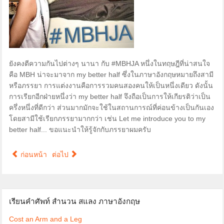
ยังคงตีความกันไปต่างๆ นานา กับ ‪#‎MBHJA‬ หนึ่งในทฤษฎีที่น่าสนใจ
คือ MBH น่าจะมาจาก my better half ซึ่งในภาษาอังกฤษหมายถึงสามี
หรือภรรยา การแต่งงานคือการรวมคนสองคนให้เป็นหนึ่งเดียว ดังนั้น
การเรียกอีกฝ่ายหนึ่งว่า my better half จึงถือเป็นการให้เกียรติว่าเป็น
ครึ่งหนึ่งที่ดีกว่า ส่วนมากมักจะใช้ในสถานการณ์ที่ค่อนข้างเป็นกันเอง
โดยสามีใช้เรียกภรรยามากกว่า เช่น Let me introduce you to my
better half... ขอแนะนำให้รู้จักกับภรรยาผมครับ
ก่อนหน้า
ต่อไป
เรียนคำศัพท์ สำนวน สแลง ภาษาอังกฤษ
Cost an Arm and a Leg