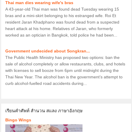
Thai man dies wearing wife's bras
A 43-year-old Thai man was found dead Tuesday wearing 15
bras and a mini-skirt belonging to his estranged wife. Roi Et
resident Jaran Khadphano was found dead from a suspected
heart attack at his home. Relatives of Jaran, who formerly
worked as an optician in Bangkok, told police he had been...
Government undecided about Songkran...
The Public Health Ministry has proposed two options: ban the
sale of alcohol completely or allow restaurants, clubs, and hotels
with licenses to sell booze from 6pm until midnight during the
Thai New Year. The alcohol ban is the government’s attempt to
curb alcohol-fuelled road accidents during...
เรียนคำศัพท์ สำนวน สแลง ภาษาอังกฤษ
Bingo Wings