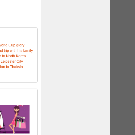
World Cup glory
 trip with his family
ip to North Korea
 Leicester City
ion to Thaksin