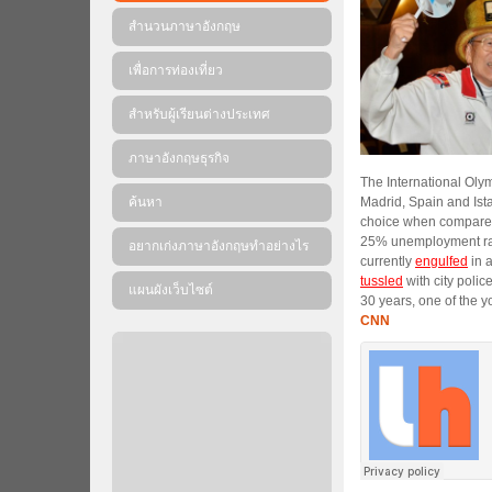
สำนวนภาษาอังกฤษ
เพื่อการท่องเที่ยว
สำหรับผู้เรียนต่างประเทศ
ภาษาอังกฤษธุรกิจ
The International Ol
ค้นหา
Madrid, Spain and Ist
choice when compared 
25% unemployment rate
อยากเก่งภาษาอังกฤษทำอย่างไร
currently
engulfed
in a
tussled
with city poli
แผนผังเว็บไซต์
30 years, one of the y
CNN