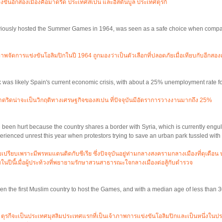
ข่งขันอีกสองเมืองคือมาดริด ประเทศสเปน และอิสตันบูล ประเทศตุรกี
viously hosted the Summer Games in 1964, was seen as a safe choice when compar
าภาพจัดการแข่งขันโอลิมปิกในปี 1964 ถูกมองว่าเป็นตัวเลือกที่ปลอดภัยเมื่อเทียบกับอีกสอง
 was likely Spain's current economic crisis, with about a 25% unemployment rate fo
าดริดน่าจะเป็นวิกฤติทางเศรษฐกิจของสเปน ที่ปัจจุบันมีอัตราการวางงานมากถึง 25%
been hurt because the country shares a border with Syria, which is currently engulfe
perienced unrest this year when protestors trying to save an urban park tussled with c
ยเปรียบเพราะมีพรหมแดนติดกับซีเรีย ซึ่งปัจจุบันอยู่ท่ามกลางสงครามกลางเมืองที่ดุเดือน 
นปีนี้เมื่อผู้ประท้วงที่พยายามรักษาสวนสาธารณะใจกลางเมืองต่อสู้กับตำรวจ
n the first Muslim country to host the Games, and with a median age of less than 3
ตุรกีจะเป็นประเทศมุสลิมประเทศแรกที่เป็นเจ้าภาพการแข่งขันโอลิมปิกและเป็นหนึ่งในประเ