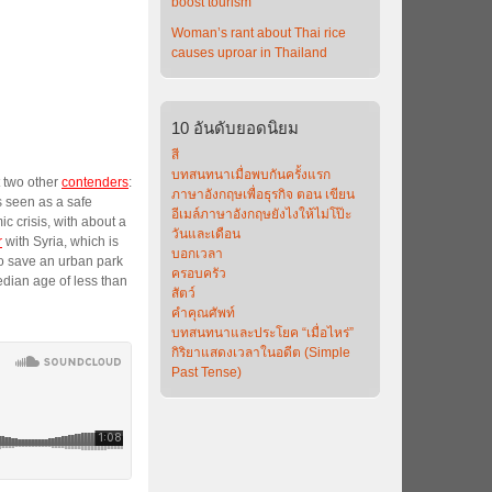
boost tourism
Woman’s rant about Thai rice
causes uproar in Thailand
10
อันดับยอดนิยม
สี
บทสนทนาเมื่อพบกันครั้งแรก
 two other
contenders
:
ภาษาอังกฤษเพื่อธุรกิจ ตอน เขียน
 seen as a safe
อีเมล์ภาษาอังกฤษยังไงให้ไม่โป๊ะ
c crisis, with about a
วันและเดือน
r
with Syria, which is
บอกเวลา
to save an urban park
ครอบครัว
edian age of less than
สัตว์
คำคุณศัพท์
บทสนทนาและประโยค “เมื่อไหร่”
กิริยาแสดงเวลาในอดีต (Simple
Past Tense)