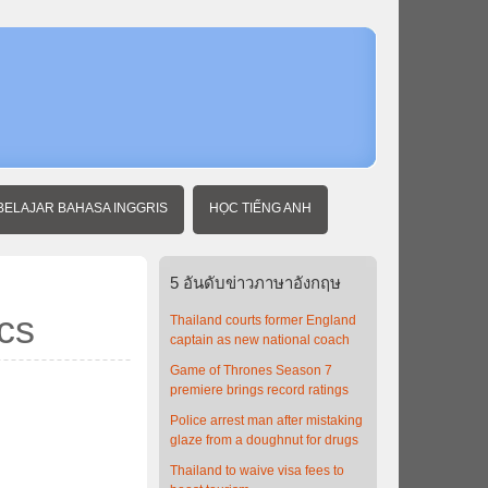
หน้า
แรก
ข่าว
ภาษา
อังกฤษ
พร้อม
คํา
แปล
Tokyo
BELAJAR BAHASA INGGRIS
HỌC TIẾNG ANH
wins bid
to host
2020
Olympics
5
อันดับข่าวภาษาอังกฤษ
cs
Thailand courts former England
captain as new national coach
Game of Thrones Season 7
premiere brings record ratings
Police arrest man after mistaking
glaze from a doughnut for drugs
Thailand to waive visa fees to