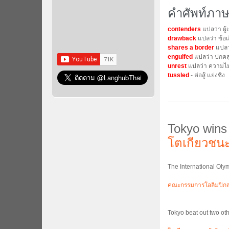
คำศัพท์ภาษ
contenders
แปลว่า ผู้เ
drawback
แปลว่า ข้อเ
shares a border
แปลว
engulfed
แปลว่า ปกคล
unrest
แปลว่า ความไ
tussled
- ต่อสู้ แย่งชิง
Tokyo wins
โตเกียวชนะ
The International Ol
คณะกรรมการโอลิมปิกสา
Tokyo beat out two ot