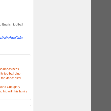
p English football
็นอันดับที่สองในลีก
rks uneasiness
ty football club
 for Manchester
World Cup glory
 trip with his family