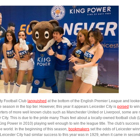
ity Football Club
languished
at the bottom of the English Premier League and looke
e season in the top tier. However, this year it appears Leicester City is
poised
to win
ters of more well known clubs such as Manchester United or Liverpool, some are n
r City. This is due to the pride many Thais feel about a locally-owned football club 
King Power in 2010) playing well enough to win the league title. The club's succes
he world. In the beginning of this season,
bookmakers
set the odds of Leicester win
 Leicester City had similar success to this year was in 1929, when it came in second