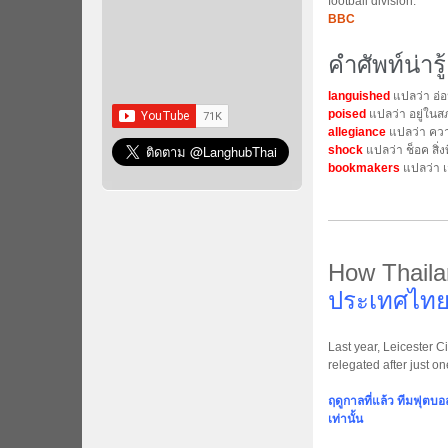
football division.
BBC
คำศัพท์น่ารู้
languished
แปลว่า อ่
poised
แปลว่า อยู่ในส
allegiance
แปลว่า ควา
shock
แปลว่า ช็อค สิ่ง
bookmakers
แปลว่า เ
How Thailan
ประเทศไทยก
Last year, Leicester C
relegated after just on
ฤดูกาลที่แล้ว ทีมฟุตบอลเ
เท่านั้น