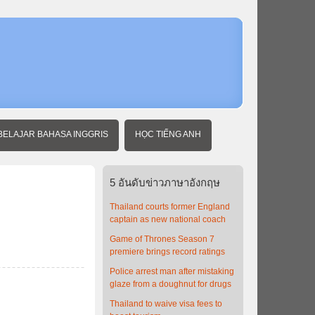
หน้า
แรก
ข่าว
ภาษา
อังกฤษ
พร้อม
คํา
แปล
How
BELAJAR BAHASA INGGRIS
HỌC TIẾNG ANH
Thailand
is falling
in love
with
5
อันดับข่าวภาษาอังกฤษ
Leicester
City
Thailand courts former England
captain as new national coach
Game of Thrones Season 7
premiere brings record ratings
Police arrest man after mistaking
glaze from a doughnut for drugs
Thailand to waive visa fees to