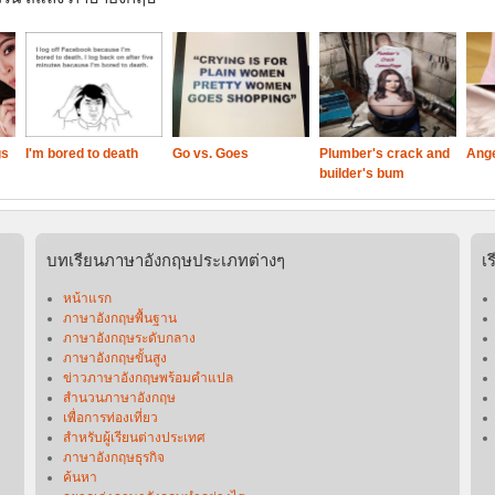
gs
I'm bored to death
Go vs. Goes
Plumber's crack and
Ange
builder's bum
บทเรียนภาษาอังกฤษประเภทต่างๆ
เ
หน้าแรก
ภาษาอังกฤษพื้นฐาน
ภาษาอังกฤษระดับกลาง
ภาษาอังกฤษขั้นสูง
ข่าวภาษาอังกฤษพร้อมคําแปล
สำนวนภาษาอังกฤษ
เพื่อการท่องเที่ยว
สำหรับผู้เรียนต่างประเทศ
ภาษาอังกฤษธุรกิจ
ค้นหา