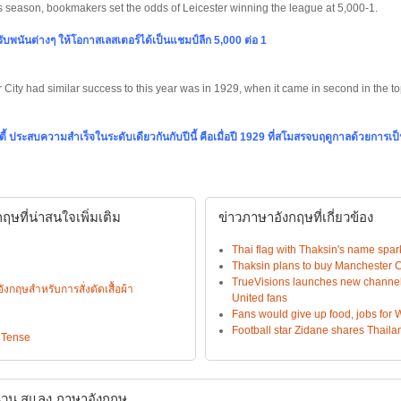
is season, bookmakers set the odds of Leicester winning the league at 5,000-1.
รับพนันต่างๆ ให้โอกาสเลสเตอร์ได้เป็นแชมป์ลีก 5,000 ต่อ 1
r City had similar success to this year was in 1929, when it came in second in the to
 ซิตี้ ประสบความสำเร็จในระดับเดียวกันกับปีนี้ คือเมื่อปี 1929 ที่สโมสรจบฤดูกาลด้วยการเป
ษที่น่าสนใจเพิ่มเติม
ข่าวภาษาอังกฤษที่เกี่ยวข้อง
Thai flag with Thaksin's name spa
Thaksin plans to buy Manchester Ci
TrueVisions launches new channel
ฤษสำหรับการสั่งตัดเสื้อผ้า
United fans
Fans would give up food, jobs for 
Football star Zidane shares Thailand
 Tense
วน สแลง ภาษาอังกฤษ