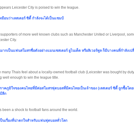
appears Leicester City is poised to win the league.
เหมือนว่าเลสเตอร์ ซิตี้ กำลังจะได้เป็นแชมป์
supporters of more well known clubs such as Manchester United or Liverpool, som
cester City.
เป็นแฟนสโมสรชื่อดังอย่างแมนเชสเตอร์ ยูไนเต็ด หรือลิเวอร์พูล ก็มีบางคนที่กำลังเป
de many Thais feel about a locally-owned football club (Leicester was bought by dut
 well enough to win the league title.
ึกภาคภูมิใจของคนไทยที่มีต่อสโมสรฟุตบอลที่มีคนไทยเป็นเจ้าของ (เลสเตอร์ ซิตี้ ถูกซื้อโด
์ลีก
 been a shock to football fans around the world.
็นเรื่องที่น่าตกใจสำหรับแฟนฟุตบอลทั่วโลก