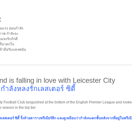
:
อนแรง อ่อนกำลัง
ภาพ กำลังจะ
มจงรักภักดี
ที่น่าตกใจ
จ้ามือรับแทงพนัน
d is falling in love with Leicester City
ำลังหลงรักเลสเตอร์ ซิตี้
ity Football Club languished at the bottom of the English Premier League and looke
e season in the top tier.
ลสเตอร์ ซิตี้ รั้งท้ายตารางพรีเมียร์ลีก และดูเหมือนว่ากำลังจะตกชั้นหลังจากที่อยู่ในพรีเมีย