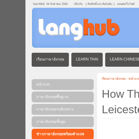
วันอาทิตย์, 09 สิงหาคม 2569
เกี่ยวกับ
ลิขสิทธิ์และข้อบังคับ
แผนผังเว็บไซต์
เรียนภาษาอังกฤษ
LEARN THAI
LEARN CHINES
เรียนภาษาอังกฤษ - หน้าแร
หน้าแรก
How Tha
ภาษาอังกฤษพื้นฐาน
Leicest
ภาษาอังกฤษระดับกลาง
ภาษาอังกฤษขั้นสูง
ข่าวภาษาอังกฤษพร้อมคําแปล