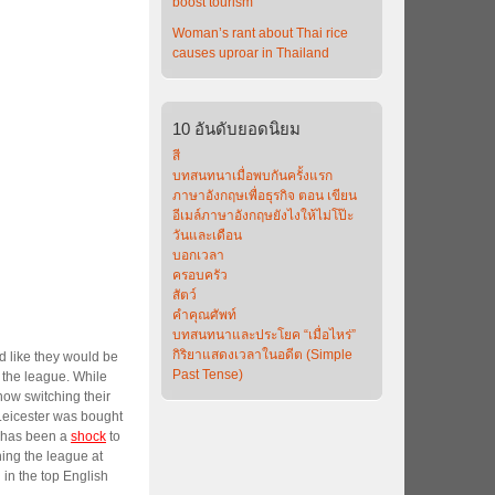
boost tourism
Woman’s rant about Thai rice
causes uproar in Thailand
10
อันดับยอดนิยม
สี
บทสนทนาเมื่อพบกันครั้งแรก
ภาษาอังกฤษเพื่อธุรกิจ ตอน เขียน
อีเมล์ภาษาอังกฤษยังไงให้ไม่โป๊ะ
วันและเดือน
บอกเวลา
ครอบครัว
สัตว์
คำคุณศัพท์
บทสนทนาและประโยค “เมื่อไหร่”
กิริยาแสดงเวลาในอดีต (Simple
d like they would be
Past Tense)
 the league. While
ow switching their
(Leicester was bought
s has been a
shock
to
ning the league at
 in the top English