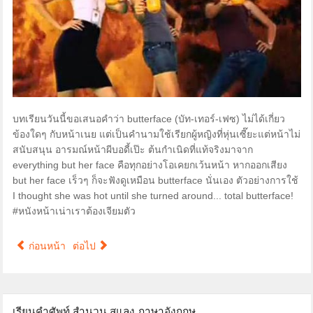
บทเรียนวันนี้ขอเสนอคำว่า butterface (บัท-เทอร์-เฟซ) ไม่ได้เกี่ยว
ข้องใดๆ กับหน้าเนย แต่เป็นคำนามใช้เรียกผู้หญิงที่หุ่นเซี๊ยะแต่หน้าไม่
สนับสนุน อารมณ์หน้าผีบอดี้เป๊ะ ต้นกำเนิดที่แท้จริงมาจาก
everything but her face คือทุกอย่างโอเคยกเว้นหน้า หากออกเสียง
but her face เร็วๆ ก็จะฟังดูเหมือน butterface นั่นเอง ตัวอย่างการใช้
I thought she was hot until she turned around... total butterface!
#หนังหน้าเน่าเราต้องเจียมตัว
ก่อนหน้า
ต่อไป
เรียนคำศัพท์ สำนวน สแลง ภาษาอังกฤษ