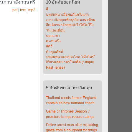
ยนภาษาอังกฤษฟรี
10
อันดับยอดนิยม
สี
pdf
|
text
|
mp3
บทสนทนาเมื่อพบกันครั้งแรก
ภาษาอังกฤษเพื่อธุรกิจ ตอน เขียน
อีเมล์ภาษาอังกฤษยังไงให้ไม่โป๊ะ
วันและเดือน
บอกเวลา
ครอบครัว
สัตว์
คำคุณศัพท์
บทสนทนาและประโยค “เมื่อไหร่”
กิริยาแสดงเวลาในอดีต (Simple
Past Tense)
5
อันดับข่าวภาษาอังกฤษ
Thailand courts former England
captain as new national coach
Game of Thrones Season 7
premiere brings record ratings
Police arrest man after mistaking
glaze from a doughnut for drugs