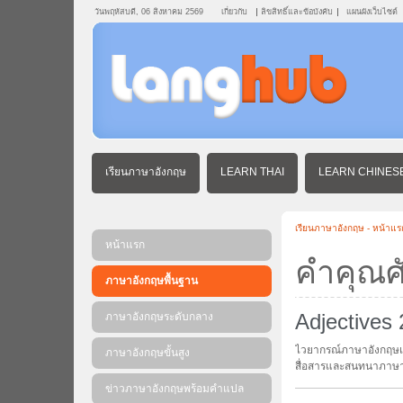
วันพฤหัสบดี, 06 สิงหาคม 2569
เกี่ยวกับ
ลิขสิทธิ์และข้อบังคับ
แผนผังเว็บไซต์
เรียนภาษาอังกฤษ
LEARN THAI
LEARN CHINES
เรียนภาษาอังกฤษ - หน้าแร
หน้าแรก
คำคุณศั
ภาษาอังกฤษพื้นฐาน
Adjectives 
ภาษาอังกฤษระดับกลาง
ไวยากรณ์ภาษาอังกฤษเกี
ภาษาอังกฤษขั้นสูง
สื่อสารและสนทนาภาษา อั
ข่าวภาษาอังกฤษพร้อมคําแปล