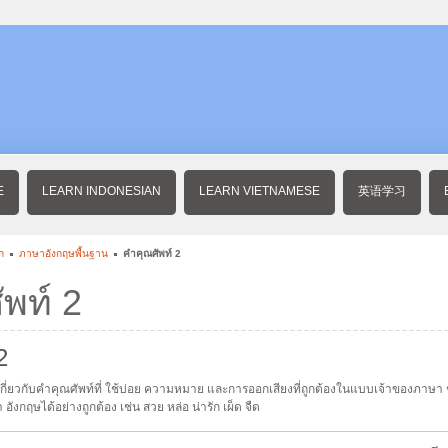
E
LEARN INDONESIAN
LEARN VIETNAMESE
英语学习
ก
ภาษาอังกฤษพื้นฐาน
คำคุณศัพท์ 2
พท์ 2
2
่ยวกับคำคุณศัพท์ที่ ใช้บ่อย ความหมาย และการออกเสียงที่ถูกต้องในแบบเจ้าของภาษา ช
งกฤษได้อย่างถูกต้อง เช่น สวย หล่อ น่ารัก เผ็ด จืด