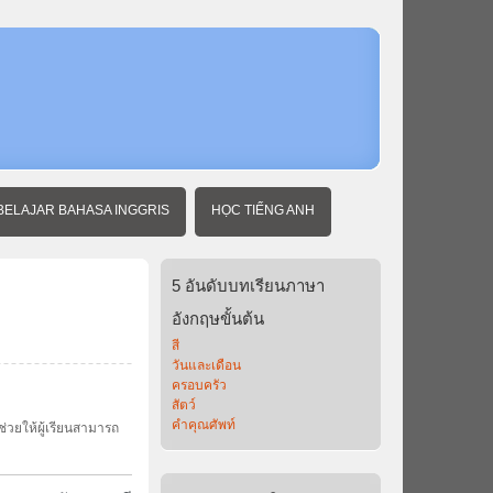
หน้า
แรก
ภาษา
อังกฤษ
พื้น
ฐาน
คำ
คุณศัพท์
2
BELAJAR BAHASA INGGRIS
HỌC TIẾNG ANH
5
อันดับบทเรียนภาษา
อังกฤษขั้นต้น
สี
วันและเดือน
ครอบครัว
สัตว์
คำคุณศัพท์
่วยให้ผู้เรียนสามารถ