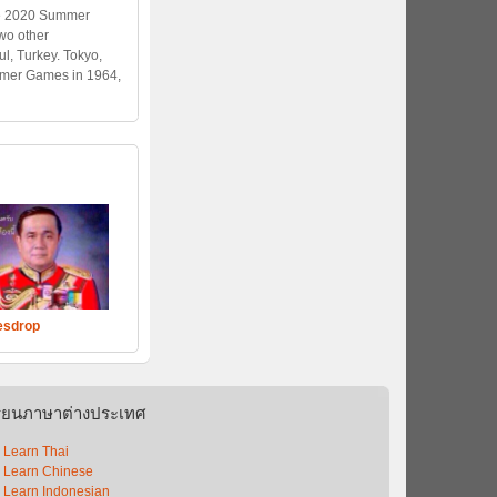
he 2020 Summer
wo other
l, Turkey. Tokyo,
mmer Games in 1964,
esdrop
รียนภาษาต่างประเทศ
Learn Thai
Learn Chinese
Learn Indonesian