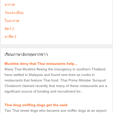
อากาศ
วันและเดือน
ในอวกาศ
สัตว์ 2
อาชีพ 2
เรียนภาษาอังกฤษจากข่าว
Muslims deny that Thai restaurants help...
Many Thai Muslims fleeing the insurgency in southern Thailand
have settled in Malaysia and found new lives as cooks in
restaurants that feature Thai food. Thai Prime Minister Surayud
Chulanont claimed recently that many of these restaurants are a
significant source of funding and recruitment for...
Thai drug sniffing dogs get the sack
Two Thai street dogs who became ace sniffer dogs at an airport