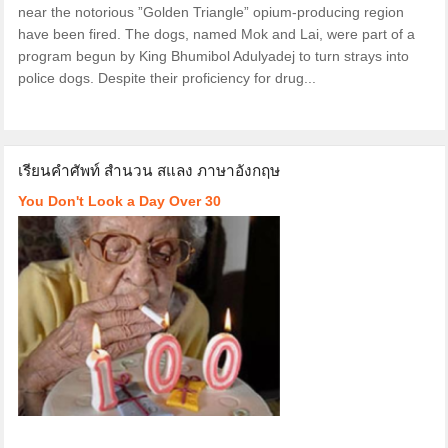
near the notorious ”Golden Triangle” opium-producing region
have been fired. The dogs, named Mok and Lai, were part of a
program begun by King Bhumibol Adulyadej to turn strays into
police dogs. Despite their proficiency for drug...
เรียนคำศัพท์ สำนวน สแลง ภาษาอังกฤษ
You Don't Look a Day Over 30