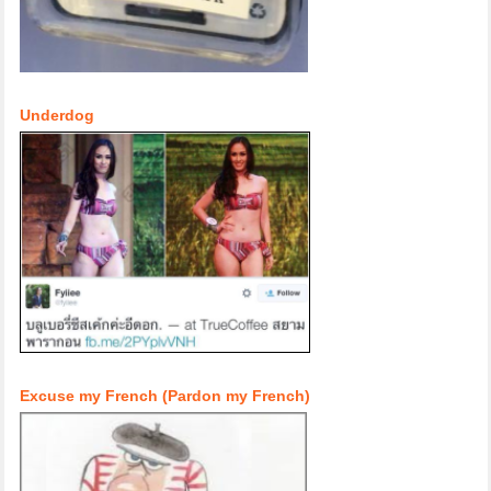
Underdog
Excuse my French (Pardon my French)