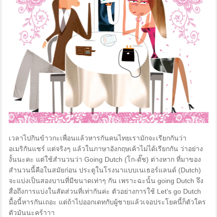
เวลาไปกินข้าวกะเพื่อนแล้วหารกันคนไทยเรามักจะเรียกกันว่า
อเมริกันแชร์ แต่จริงๆ แล้วในภาษาอังกฤษเค้าไม่ได้เรียกกัน ว่าอย่าง
งั้นนะคะ แต่ใช้สำนวนว่า Going Dutch (โก-ดั๊ช) ต่างหาก ที่มาของ
สำนวนนี้คือในสมัยก่อน ประตูในโรงนาแบบเนเธอร์แลนด์ (Dutch)
จะแบ่งเป็นสองบานที่มีขนาดเท่าๆ กัน เพราะฉะนั้น going Dutch จึง
สื่อถึงการแบ่งในสัดส่วนที่เท่ากันค่ะ ตัวอย่างการใช้ Let's go Dutch
มื้อนี้หารกันเถอะ แต่ถ้าไปออกเดทกับผู้ชายแล้วเจอประโยคนี้ก็ตัวใคร
ตัวมันนะคร้าาา