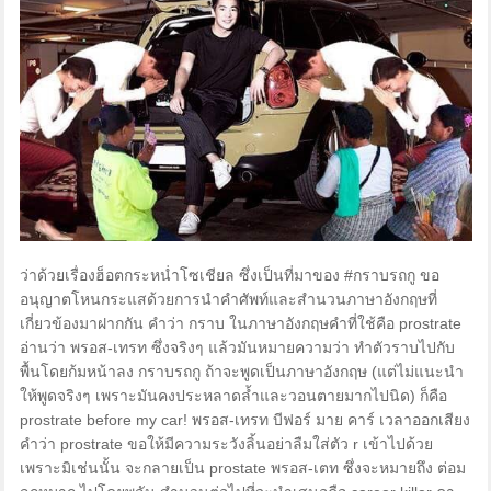
ว่าด้วยเรื่องฮ็อตกระหน่ำโซเชียล ซึ่งเป็นที่มาของ #กราบรถกู ขอ
อนุญาตโหนกระแสด้วยการนำคำศัพท์และสำนวนภาษาอังกฤษที่
เกี่ยวข้องมาฝากกัน คำว่า กราบ ในภาษาอังกฤษคำที่ใช้คือ prostrate
อ่านว่า พรอส-เทรท ซึ่งจริงๆ แล้วมันหมายความว่า ทำตัวราบไปกับ
พื้นโดยก้มหน้าลง กราบรถกู ถ้าจะพูดเป็นภาษาอังกฤษ (แต่ไม่แนะนำ
ให้พูดจริงๆ เพราะมันคงประหลาดล้ำและวอนตายมากไปนิด) ก็คือ
prostrate before my car! พรอส-เทรท บีฟอร์ มาย คาร์ เวลาออกเสียง
คำว่า prostrate ขอให้มีความระวังลิ้นอย่าลืมใส่ตัว r เข้าไปด้วย
เพราะมิเช่นนั้น จะกลายเป็น prostate พรอส-เตท ซึ่งจะหมายถึง ต่อม