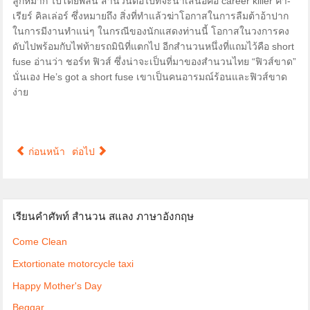
ลูกหมาก ไปโดยพลัน สำนวนต่อไปที่จะนำเสนอคือ career killer คา-
เรียร์ คิลเล่อร์ ซึ่งหมายถึง สิ่งที่ทำแล้วฆ่าโอกาสในการลืมต้าอ้าปาก
ในการมีงานทำแน่ๆ ในกรณีของนักแสดงท่านนี้ โอกาสในวงการคง
ดับไปพร้อมกับไฟท้ายรถมินิที่แตกไป อีกสำนวนหนึ่งที่แถมไว้คือ short
fuse อ่านว่า ชอร์ท ฟิวส์ ซึ่งน่าจะเป็นที่มาของสำนวนไทย “ฟิวส์ขาด”
นั่นเอง He’s got a short fuse เขาเป็นคนอารมณ์ร้อนและฟิวส์ขาด
ง่าย
ก่อนหน้า
ต่อไป
เรียนคำศัพท์ สำนวน สแลง ภาษาอังกฤษ
Come Clean
Extortionate motorcycle taxi
Happy Mother's Day
Beggar