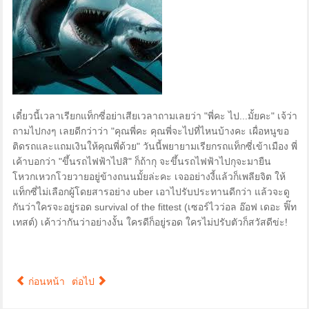
เดี๋ยวนี้เวลาเรียกแท็กซี่อย่าเสียเวลาถามเลยว่า "พี่คะ ไป...มั้ยคะ" เจ้ว่า
ถามไปกงๆ เลยดีกว่าว่า "คุณพี่คะ คุณพี่จะไปที่ไหนบ้างคะ เผื่อหนูขอ
ติดรถและแถมเงินให้คุณพี่ด้วย" วันนี้พยายามเรียกรถแท็กซี่เข้าเมือง พี่
เค้าบอกว่า "ขึ้นรถไฟฟ้าไปสิ" ก็ถ้ากุ จะขึ้นรถไฟฟ้าไปกุจะมายืน
โหวกเหวกโวยวายอยู่ข้างถนนมั้ยล่ะคะ เจออย่างงี้แล้วก็เพลียจิต ให้
แท็กซี่ไม่เลือกผู้โดยสารอย่าง uber เอาไปรับประทานดีกว่า แล้วจะดู
กันว่าใครจะอยู่รอด survival of the fittest (เซอร์ไวว่อล อ๊อฟ เดอะ ฟิ๊ท
เทสต์) เค้าว่ากันว่าอย่างงั้น ใครดีก็อยู่รอด ใครไม่ปรับตัวก็สวัสดีข่ะ!
ก่อนหน้า
ต่อไป