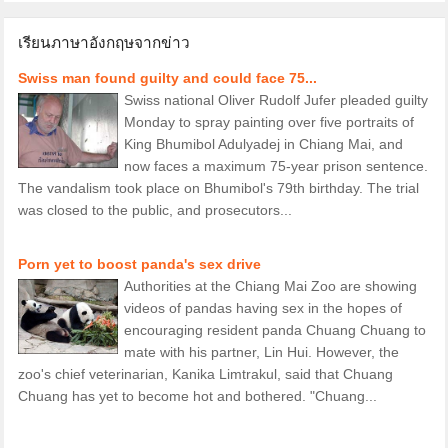
เรียนภาษาอังกฤษจากข่าว
Swiss man found guilty and could face 75...
Swiss national Oliver Rudolf Jufer pleaded guilty
Monday to spray painting over five portraits of
King Bhumibol Adulyadej in Chiang Mai, and
now faces a maximum 75-year prison sentence.
The vandalism took place on Bhumibol's 79th birthday. The trial
was closed to the public, and prosecutors...
Porn yet to boost panda's sex drive
Authorities at the Chiang Mai Zoo are showing
videos of pandas having sex in the hopes of
encouraging resident panda Chuang Chuang to
mate with his partner, Lin Hui. However, the
zoo's chief veterinarian, Kanika Limtrakul, said that Chuang
Chuang has yet to become hot and bothered. "Chuang...