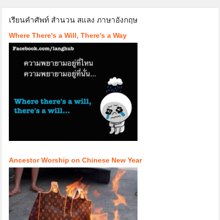
เรียนคำศัพท์ สำนวน สแลง ภาษาอังกฤษ
Where There's a Will, There's a Way
Ancestor Worship on Chinese New Year