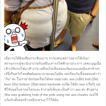
เมื่อวานได้ยินเสียงกระซิบเบาๆ จากแฟนเพจว่าอยากให้เจ้เอา
สถานการณ์ชะนีเอาง่ามก้นหนีบเสารถไฟฟ้ามาประจาร เดชะบุญเมื่อ
เช้าเจ้จับรถไฟมาทำงาน เหลือบไปเห็นสองแก้มแนบแอบอิงเสาข้างๆ
เจ้จึงรีบควักโทรศัพท์ออกมาถ่ายแทบไม่ทัน บทเรียนวันนี้ขอสอนคำว่า
"ก้น" ค่ะ ในภาษาอังกฤษเรียกได้หลายอย่างค่ะ ass (แอ๊ส) butt (บั่ท)
bum (บัม) bottom (บ๊อท-ท่อม) backside (แบ๊ค-ไซ้ด์) rear (เรียร์) แต่
ที่ใช้บ่อยในสากลโลกและจำง่ายก็เห็นจะเป็นคำว่า ass ค่ะ ตัวอย่าง
She was grabbing hold of the pole using her ass cheeks เธอใช้
แก้มก้นทั้งสองข้างหนีบเสาเอาไว้ให้มั่น