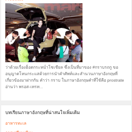
ว่าด้วยเรื่องฮ็อตกระหน่ำโซเชียล ซึ่งเป็นที่มาของ #กราบรถกู ขอ
อนุญาตโหนกระแสด้วยการนำคำศัพท์และสำนวนภาษาอังกฤษที่
เกี่ยวข้องมาฝากกัน คำว่า กราบ ในภาษาอังกฤษคำที่ใช้คือ prostrate
อ่านว่า พรอส-เทรท...
บทเรียนภาษาอังกฤษที่น่าสนใจเพิ่มเติม
อาหารทะเล