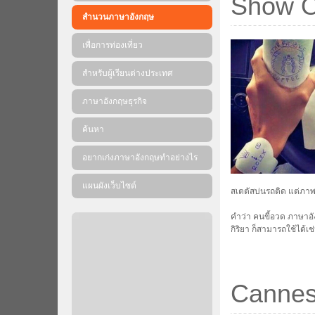
Show O
สำนวนภาษาอังกฤษ
เพื่อการท่องเที่ยว
สำหรับผู้เรียนต่างประเทศ
ภาษาอังกฤษธุรกิจ
ค้นหา
อยากเก่งภาษาอังกฤษทำอย่างไร
แผนผังเว็บไซต์
สเตตัสบ่นรถติด แต่ภา
คำว่า คนขี้อวด ภาษาอัง
กิริยา ก็สามารถใช้ได้
Cannes