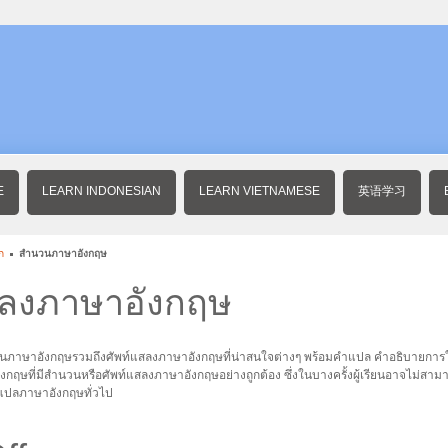
E
LEARN INDONESIAN
LEARN VIETNAMESE
英语学习
ก
สำนวนภาษาอังกฤษ
สลงภาษาอังกฤษ
วนภาษาอังกฤษรวมถึงศัพท์แสลงภาษาอังกฤษที่น่าสนใจต่างๆ พร้อมคำแปล คำอธิบายการ
กฤษที่มีสำนวนหรือศัพท์แสลงภาษาอังกฤษอย่างถูกต้อง ซึ่งในบางครั้งผู้เรียนอาจไม่สา
แปลภาษาอังกฤษทั่วไป