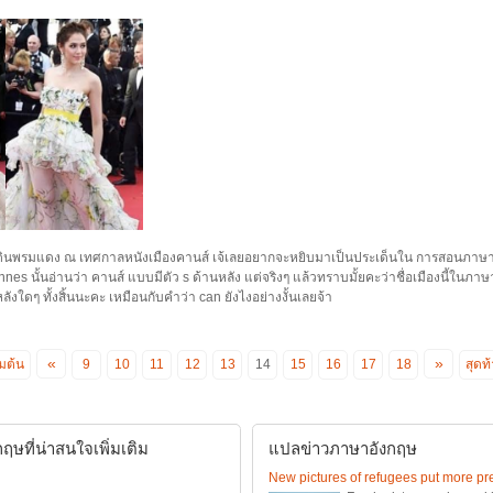
่ไปเดินพรมแดง ณ เทศกาลหนังเมืองคานส์ เจ้เลยอยากจะหยิบมาเป็นประเด็นใน การสอนภา
nnes นั้นอ่านว่า คานส์ แบบมีตัว s ด้านหลัง แต่จริงๆ แล้วทราบมั้ยคะว่าชื่อเมืองนี้ในภา
หลังใดๆ ทั้งสิ้นนะคะ เหมือนกับคำว่า can ยังไงอย่างงั้นเลยจ้า
«
»
ิ่มต้น
9
10
11
12
13
14
15
16
17
18
สุดท
ษที่น่าสนใจเพิ่มเติม
แปลข่าวภาษาอังกฤษ
New pictures of refugees put more pre