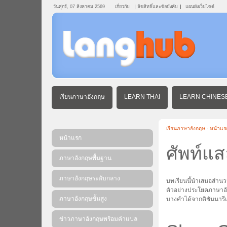
วันศุกร์, 07 สิงหาคม 2569
เกี่ยวกับ
ลิขสิทธิ์และข้อบังคับ
แผนผังเว็บไซต์
เรียนภาษาอังกฤษ
LEARN THAI
LEARN CHINES
เรียนภาษาอังกฤษ - หน้าแร
หน้าแรก
ศัพท์แ
ภาษาอังกฤษพื้นฐาน
ภาษาอังกฤษระดับกลาง
บทเรียนนี้นำเสนอสำน
ตัวอย่างประโยคภาษาอัง
ภาษาอังกฤษขั้นสูง
บางคำได้จากดิชันนารี
ข่าวภาษาอังกฤษพร้อมคําแปล