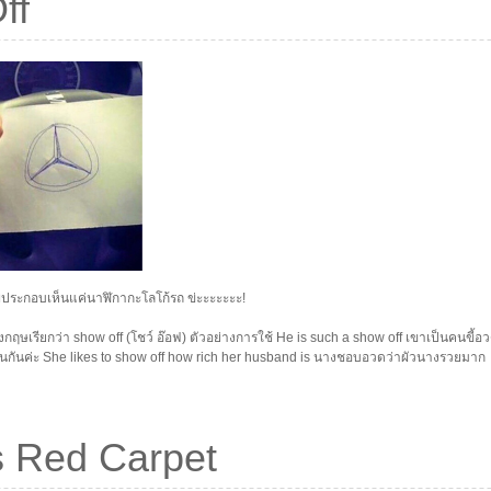
ff
พประกอบเห็นแค่นาฬิกากะโลโก้รถ ข่ะะะะะะะ!
กฤษเรียกว่า show off (โชว์ อ๊อฟ) ตัวอย่างการใช้ He is such a show off เขาเป็นคนขี้อ
เช่นกันค่ะ She likes to show off how rich her husband is นางชอบอวดว่าผัวนางรวยมาก
 Red Carpet