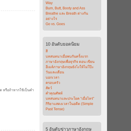
Way
Bum, Butt, Booty and Ass
Breathe และ Breath ต่างกัน
อย่างไร
Go vs. Goes
10
อันดับยอดนิยม
สี
บทสนทนาเมื่อพบกันครั้งแรก
ภาษาอังกฤษเพื่อธุรกิจ ตอน เขียน
อีเมล์ภาษาอังกฤษยังไงให้ไม่โป๊ะ
วันและเดือน
บอกเวลา
ครอบครัว
สัตว์
วด หรือถ้าหากใช้เป็นคำ
คำคุณศัพท์
บทสนทนาและประโยค “เมื่อไหร่”
กิริยาแสดงเวลาในอดีต (Simple
Past Tense)
5
อันดับข่าวภาษาอังกฤษ