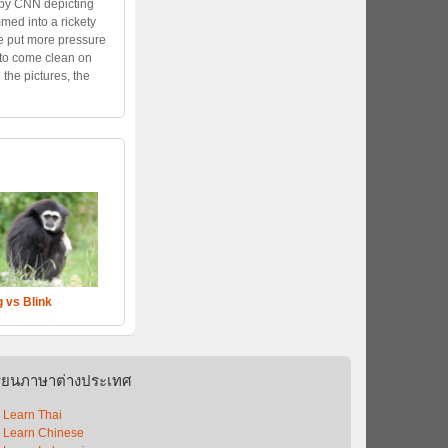
 by CNN depicting
ed into a rickety
e put more pressure
to come clean on
 the pictures, the
g vs Blink
รียนภาษาต่างประเทศ
Learn Thai
Learn Chinese