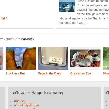
Fresh pictures released
Rohingya refugees cramm
boat with no engine hav
on the Thai government 
่วไป 4
abuse allegations by the Thai Army. In
refugees' boat was...
วน สแลง ภาษาอังกฤษ
Stuck in a Rut
Grow in the Dark
Christmas Eve
Blin
บทเรียนภาษาอังกฤษประเภทต่างๆ
เ
หน้าแรก
ภาษาอังกฤษพื้นฐาน