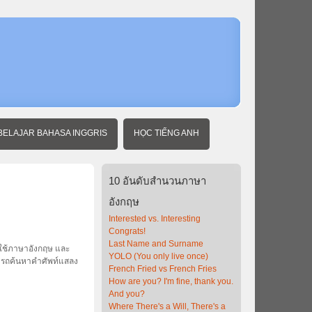
หน้า
แรก
สำนวน
ภาษา
อังกฤษ
BELAJAR BAHASA INGGRIS
HỌC TIẾNG ANH
10
อันดับสำนวนภาษา
อังกฤษ
Interested vs. Interesting
Congrats!
Last Name and Surname
ใช้ภาษาอังกฤษ และ
YOLO (You only live once)
มารถค้นหาคำศัพท์แสลง
French Fried vs French Fries
How are you? I'm fine, thank you.
And you?
Where There's a Will, There's a