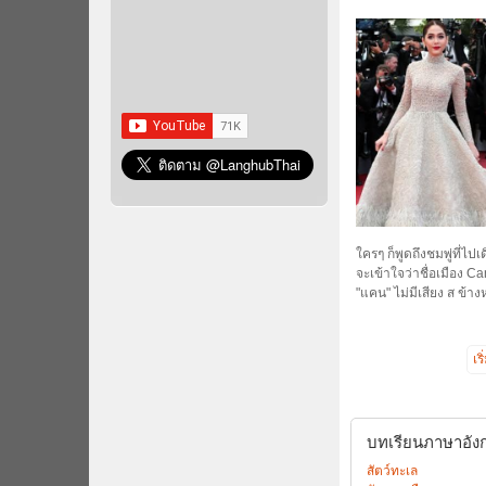
ใครๆ ก็พูดถึงชมพู่ที
จะเข้าใจว่าชื่อเมือง Ca
"แคน" ไม่มีเสียง ส ข้าง
เร
บทเรียนภาษาอังกฤ
สัตว์ทะเล