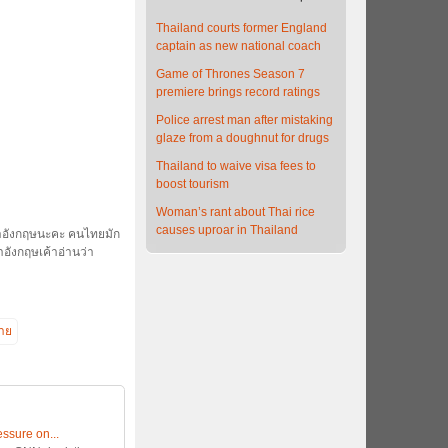
Thailand courts former England
captain as new national coach
Game of Thrones Season 7
premiere brings record ratings
Police arrest man after mistaking
glaze from a doughnut for drugs
Thailand to waive visa fees to
boost tourism
Woman’s rant about Thai rice
causes uproar in Thailand
ษาอังกฤษนะคะ คนไทยมัก
ษาอังกฤษเค้าอ่านว่า
้าย
ssure on...