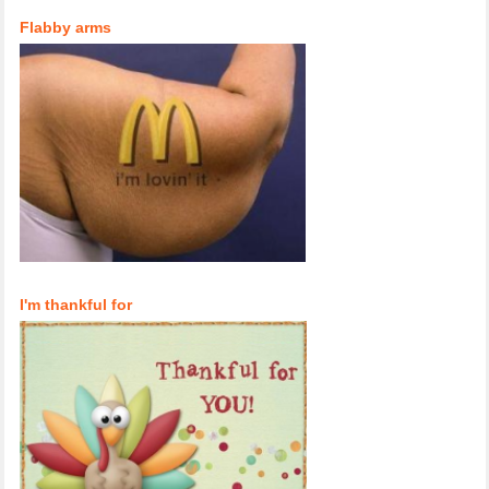
Flabby arms
I'm thankful for