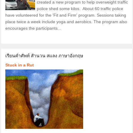
created a new program to help overweight traffic
police shed some kilos. About 60 traffic police
have volunteered for the 'Fit and Firm' program. Sessions taking
place twice a week include yoga and aerobics. The program also
encourages the participants...
เรียนคำศัพท์ สำนวน สแลง ภาษาอังกฤษ
Stuck in a Rut