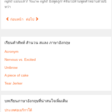
right! แม่นแล้ว! You're right! มึงพูดถูก! #ลืมไปห้ามพูดคำหยาบด้วยนี่
หว่า
ก่อนหน้า
ต่อไป
เรียนคำศัพท์ สำนวน สแลง ภาษาอังกฤษ
Acronym
Nervous vs. Excited
Unibrow
A piece of cake
Tear Jerker
บทเรียนภาษาอังกฤษที่น่าสนใจเพิ่มเติม
ประเทศอเมริกาใต้